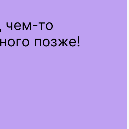
д чем-то
ного позже!