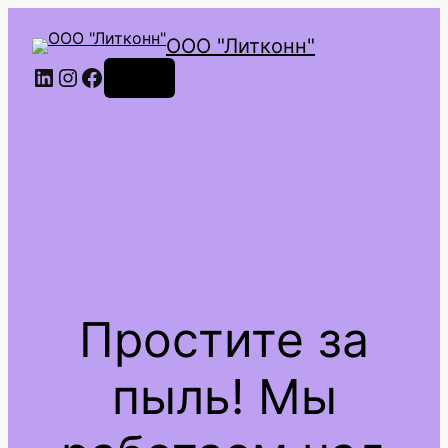
ООО "Литконн"
LinkedIn
Instagram
Facebook
Войти
Простите за
пыль! Мы