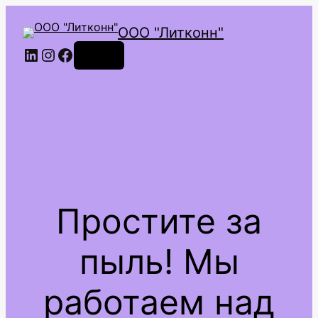
ООО "Литконн"
LinkedIn
Instagram
Facebook
Войти
Простите за
пыль! Мы
работаем над