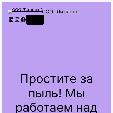
ООО "Литконн"
LinkedIn
Instagram
Facebook
Войти
Простите за
пыль! Мы
работаем над