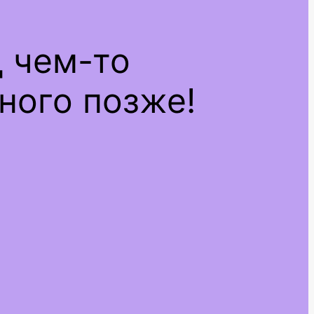
д чем-то
ного позже!